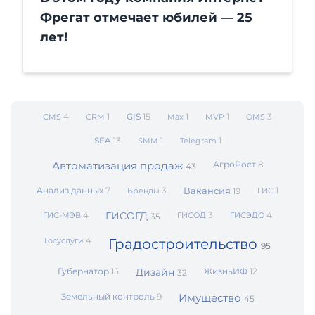
Фрегат отмечает юбилей — 25
лет!
4
1
GIS
15
1
1
3
CMS
CRM
Max
MVP
OMS
SFA
13
1
1
SMM
Telegram
Автоматизация продаж
АгроРост
8
43
Анализ данных
7
3
Вакансия
1
Бренды
19
ГИС
4
ГИСОГД
3
4
ГИС-МЭВ
ГИСОД
ГИСЭДО
35
4
Госуслуги
Градостроительство
95
Губернатор
15
Дизайн
ЖизньИФ
12
32
Земельный контроль
9
Имущество
45