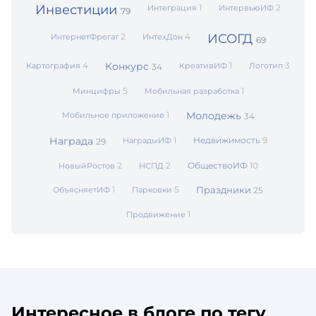
Инвестиции
1
2
Интеграция
ИнтервьюИФ
79
2
4
ИСОГД
ИнтернетФрегат
ИнтехДон
69
4
Конкурс
1
3
Картография
КреативИФ
Логотип
34
5
1
Минцифры
Мобильная разработка
1
Молодежь
Мобильное приложение
34
Награда
1
Недвижимость
9
НаградыИФ
29
2
2
ОбществоИФ
10
НовыйРостов
НСПД
1
5
Праздники
ОбъясняетИФ
Парковки
25
1
Продвижение
Интересное в блоге по тегу