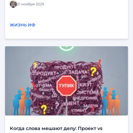
Все напряжены, нервы на пределе. И в такие
21 ноября 2025
моменты очень важно выпустить пар и
перезагрузиться. И совсем недавно, благодаря
двум MAXсам, случился небольшой повод, в
ЖИЗНЬ ИФ
котором все смогли посмотреть на коллег
немного под другим углом. Всё началось
MAXсимально случайно За обедом коллеги, имя
одного из которых MAXсим, обменялись буквально
парой фраз — и вот, получив финансирование от
руководства (как и всегда в нашей компании в
таких ситуациях), через несколько час
Когда слова мешают делу: Проект vs