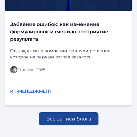
Забвение ошибок: как изменение
формулировок изменило восприятие
результата
Однажды мы в компании приняли решение,
которое на первый взгляд казалось
незначительным, но в итоге кардинально
изменило восприятие нашей работы
21 апреля 2025
пользователями. Мы запретили слово "ошибка" в
интерфейсах. Раньше системы предупреждали:
"Ошибка. Заполните все поля", "Ошибка
ИТ-МЕНЕДЖМЕНТ
соединения с сервером", "Ошибка ввода данных".
Казалось бы, ничего страшного — стандартные
технические сообщения. Но со временем мы
заметили тревожную тенденцию: пользователи
стали жаловаться, что "в программе полно
Все записи блога
ошибок". Клиенты говорили об этом в
переговорах, писали в отзывах, упоминали в
разговорах с поддержкой. Фраза "у