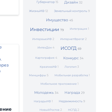
Губернатор
15
Дизайн
32
ЖизньИФ
12
Земельный контроль
9
Имущество
45
Инвестиции
1
Интеграция
79
2
2
ИнтервьюИФ
ИнтернетФрегат
4
ИСОГД
ИнтехДон
69
4
Конкурс
Картография
34
1
3
КреативИФ
Логотип
5
1
Минцифры
Мобильная разработка
1
Мобильное приложение
Молодежь
Награда
34
29
1
Недвижимость
9
НаградыИФ
ение
2
2
НовыйРостов
НСПД