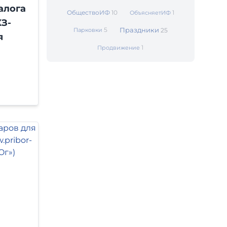
алога
ОбществоИФ
10
1
ОбъясняетИФ
З-
5
Праздники
Парковки
25
я
1
Продвижение