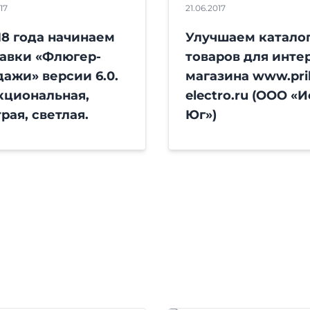
17
21.06.2017
18 года начинаем
Улучшаем катало
авки «Флюгер-
товаров для инте
ажи» версии 6.0.
магазина www.pri
кциональная,
electro.ru (ООО «И
рая, светлая.
Юг»)