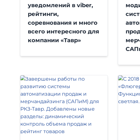
уведомлений в viber,
мод
рейтинги,
сис
соревнования и много
авт
всего интересного для
про
компании «Тавр»
мер
САП