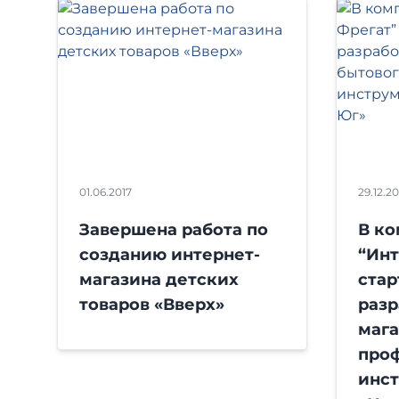
01.06.2017
29.12.2
Завершена работа по
В к
созданию интернет-
“Инт
магазина детских
стар
товаров «Вверх»
разр
мага
про
инс