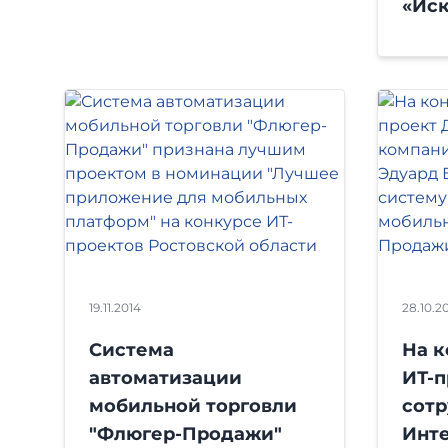
«Ис
19.11.2014
28.10.2
Система
На 
автоматизации
ИТ-п
мобильной торговли
сот
"Флюгер-Продажи"
Инт