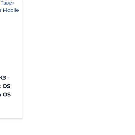
З -
с OS
а OS