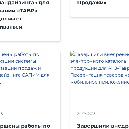
андайзинга» для
Продажи»
пании «ТАВР»
должает
иваться
18
24.04.2018
ершены работы по
Завершили внедр