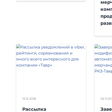
мерч
ком
про
разв
13.12.2018
02.11.20
Рассылка
Зав