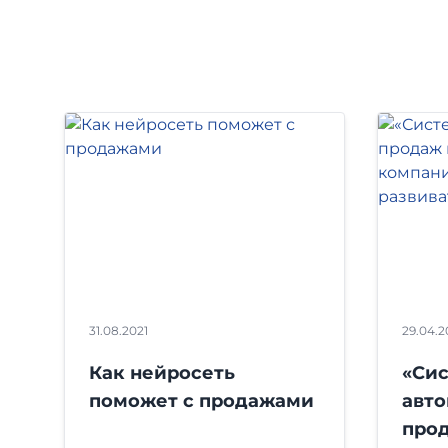
31.08.2021
29.04.2
Как нейросеть
«Си
поможет с продажами
авт
про