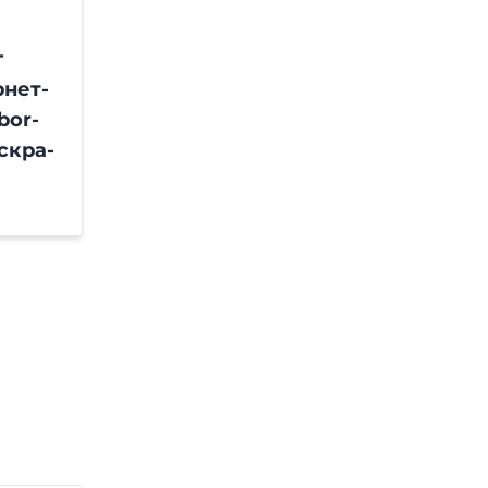
г
рнет-
bor-
скра-