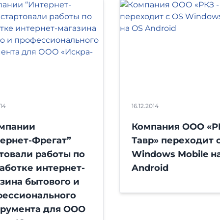
014
16.12.2014
омпании
Компания ООО «РК
ернет-Фрегат”
Тавр» переходит 
товали работы по
Windows Mobile н
аботке интернет-
Android
зина бытового и
фессионального
трумента для ООО