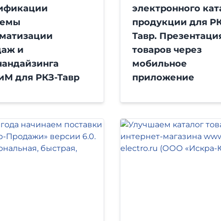
ификации
электронного кат
темы
продукции для РК
оматизации
Тавр. Презентаци
даж и
товаров через
чандайзинга
мобильное
иМ для РКЗ-Тавр
приложение