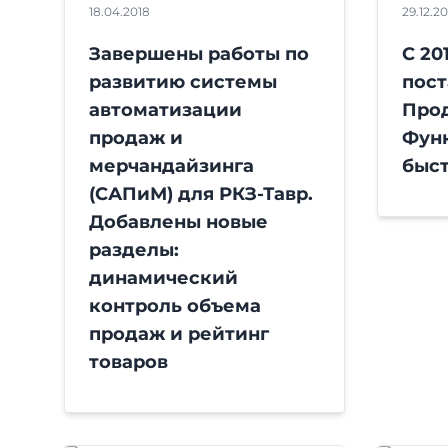
18.04.2018
29.12.20
Завершены работы по
С 20
развитию системы
пост
автоматизации
Прод
продаж и
Фун
мерчандайзинга
быст
(САПиМ) для РКЗ-Тавр.
Добавлены новые
разделы:
динамический
контроль объема
продаж и рейтинг
товаров