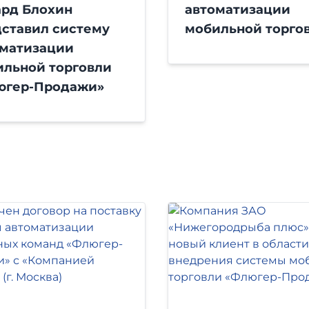
ард Блохин
автоматизации
ставил систему
мобильной торго
оматизации
ильной торговли
югер-Продажи»