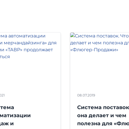
021
08.07.2019
стема
Система поставок
оматизации
она делает и чем
даж и
полезна для «Флю