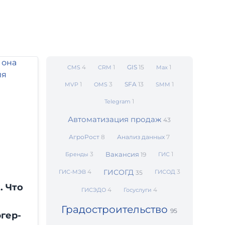
4
1
GIS
15
1
CMS
CRM
Max
1
3
SFA
13
1
MVP
OMS
SMM
1
Telegram
Автоматизация продаж
43
АгроРост
8
Анализ данных
7
3
Вакансия
1
Бренды
19
ГИС
4
ГИСОГД
3
ГИС-МЭВ
ГИСОД
35
. Что
4
4
ГИСЭДО
Госуслуги
Градостроительство
95
гер-