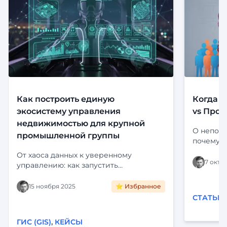
Как построить единую
Когда с
экосистему управления
vs Прод
недвижимостью для крупной
О непони
промышленной группы
почему э
Определе
От хаоса данных к уверенному
платформ
7 октя
управлению: как запустить
Цифропилот для активов крупного
холдинга. Интеграция с ЕГРН,
15 ноября 2025
⭐ Избранное
визуализация на карте и
СТАТЬИ
автоматизация рутины. Читайте кейс
внедрения «Фарватер-Активы».
ГИС (GIS)
,
КЕЙСЫ