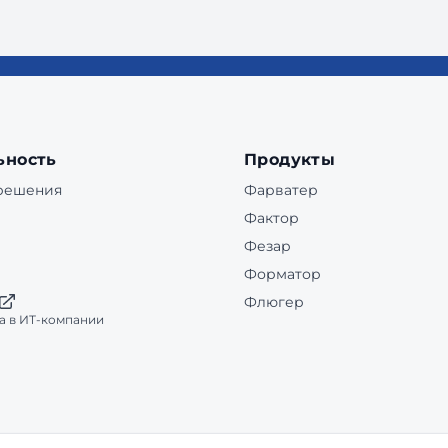
ьность
Продукты
 решения
Фарватер
Фактор
Фезар
Форматор
Флюгер
а в ИТ-компании