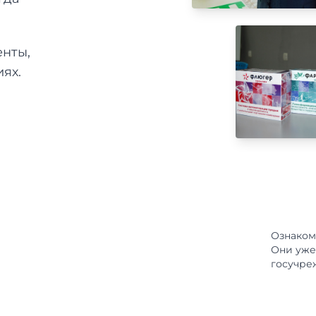
енты,
ях.
Ознаком
Они уже
госучре