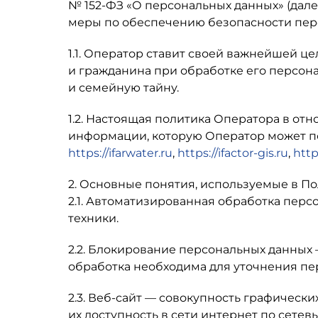
№ 152-ФЗ «О персональных данных» (дал
меры по обеспечению безопасности пе
1.1. Оператор ставит своей важнейшей ц
и гражданина при обработке его персон
и семейную тайну.
1.2. Настоящая политика Оператора в от
информации, которую Оператор может по
https://ifarwater.ru
,
https://ifaсtor-gis.ru
,
https
2. Основные понятия, используемые в П
2.1. Автоматизированная обработка пер
техники.
2.2. Блокирование персональных данных
обработка необходима для уточнения пе
2.3. Веб-сайт — совокупность графическ
их доступность в сети интернет по сетевы