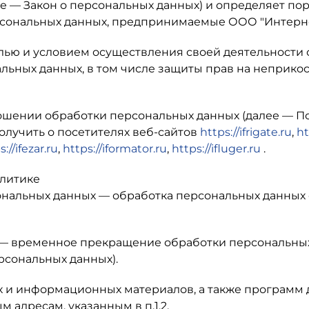
ее — Закон о персональных данных) и определяет по
рсональных данных, предпринимаемые
ООО "Интерн
елью и условием осуществления своей деятельности
альных данных, в том числе защиты прав на неприко
ношении обработки персональных данных (далее — П
лучить о посетителях веб-сайтов
https://ifrigate.ru
,
ht
://ifezar.ru
,
https://iformator.ru
,
https://ifluger.ru
.
олитике
сональных данных — обработка персональных данны
 — временное прекращение обработки персональных
рсональных данных).
их и информационных материалов, а также программ
м адресам, указанным в п.1.2.