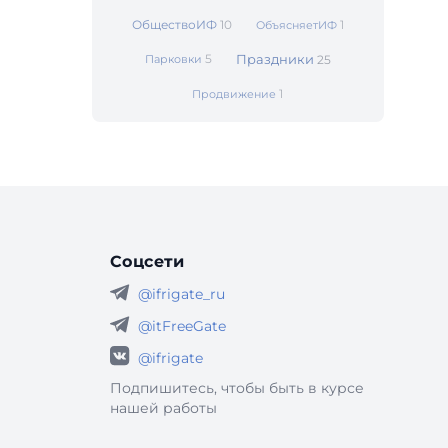
ОбществоИФ
10
1
ОбъясняетИФ
5
Праздники
Парковки
25
1
Продвижение
Соцсети
@ifrigate_ru
@itFreeGate
@ifrigate
Подпишитесь, чтобы быть в курсе
нашей работы