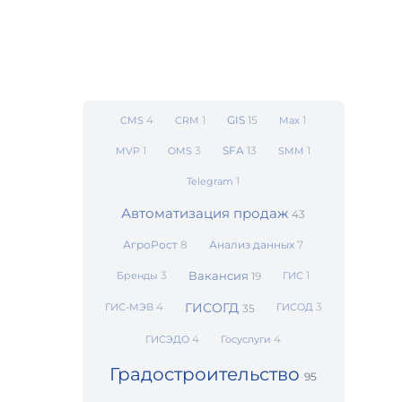
4
1
GIS
15
1
CMS
CRM
Max
1
3
SFA
13
1
MVP
OMS
SMM
1
Telegram
Автоматизация продаж
43
АгроРост
8
Анализ данных
7
3
Вакансия
1
Бренды
19
ГИС
4
ГИСОГД
3
ГИС-МЭВ
ГИСОД
35
4
4
ГИСЭДО
Госуслуги
Градостроительство
95