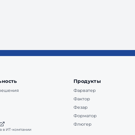
ьность
Продукты
 решения
Фарватер
Фактор
Фезар
Форматор
Флюгер
а в ИТ-компании