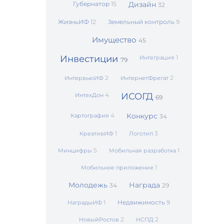
Губернатор
15
Дизайн
32
ЖизньИФ
12
Земельный контроль
9
Имущество
45
Инвестиции
1
Интеграция
79
2
2
ИнтервьюИФ
ИнтернетФрегат
4
ИСОГД
ИнтехДон
69
4
Конкурс
Картография
34
1
3
КреативИФ
Логотип
5
1
Минцифры
Мобильная разработка
1
Мобильное приложение
Молодежь
Награда
34
29
1
Недвижимость
9
НаградыИФ
2
2
НовыйРостов
НСПД