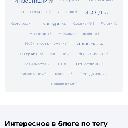
Инвестиции
Интеграция
ИнтервьюИФ
79
2
4
ИСОГД
ИнтернетФрегат
ИнтехДон
69
4
Конкурс
1
3
Картография
КреативИФ
Логотип
34
5
1
Минцифры
Мобильная разработка
1
Молодежь
Мобильное приложение
34
Награда
1
Недвижимость
9
НаградыИФ
29
2
2
ОбществоИФ
10
НовыйРостов
НСПД
1
5
Праздники
ОбъясняетИФ
Парковки
25
1
Продвижение
Интересное в блоге по тегу