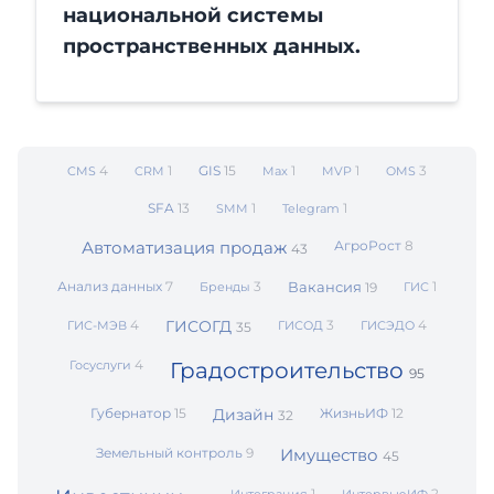
национальной системы
пространственных данных.
4
1
GIS
15
1
1
3
CMS
CRM
Max
MVP
OMS
SFA
13
1
1
SMM
Telegram
Автоматизация продаж
АгроРост
8
43
Анализ данных
7
3
Вакансия
1
Бренды
19
ГИС
4
ГИСОГД
3
4
ГИС-МЭВ
ГИСОД
ГИСЭДО
35
4
Госуслуги
Градостроительство
95
Губернатор
15
Дизайн
ЖизньИФ
12
32
Земельный контроль
9
Имущество
45
1
2