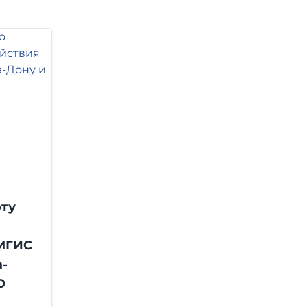
ту
МГИС
-
О