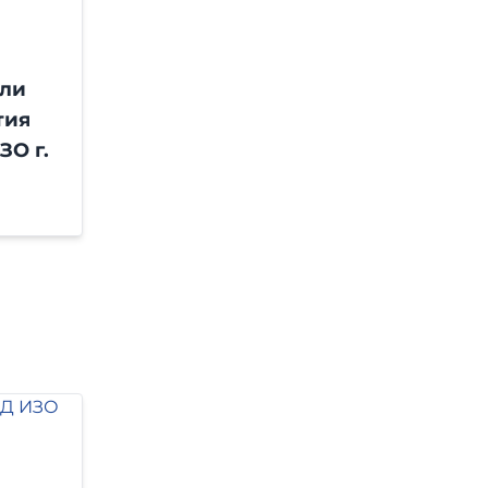
ли
тия
О г.