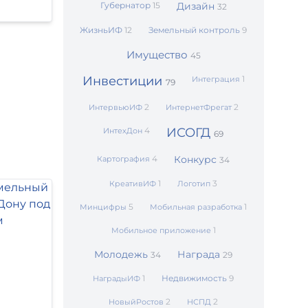
Губернатор
15
Дизайн
32
ЖизньИФ
12
Земельный контроль
9
Имущество
45
Инвестиции
1
Интеграция
79
2
2
ИнтервьюИФ
ИнтернетФрегат
4
ИСОГД
ИнтехДон
69
4
Конкурс
Картография
34
1
3
КреативИФ
Логотип
5
1
Минцифры
Мобильная разработка
1
Мобильное приложение
Молодежь
Награда
34
29
1
Недвижимость
9
НаградыИФ
2
2
НовыйРостов
НСПД