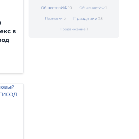
ОбществоИФ
10
1
ОбъясняетИФ
5
Праздники
Парковки
25
и
1
Продвижение
екс в
под