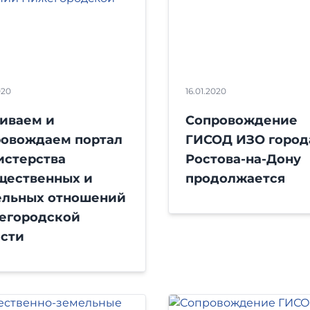
020
16.01.2020
иваем и
Сопровождение
ровождаем портал
ГИСОД ИЗО город
истерства
Ростова-на-Дону
щественных и
продолжается
ельных отношений
егородской
асти