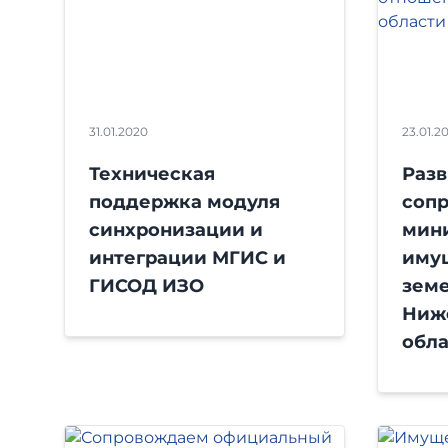
31.01.2020
23.01.2
Техническая
Разв
поддержка модуля
соп
синхронизации и
мин
интеграции МГИС и
иму
ГИСОД ИЗО
зем
Ниж
обл