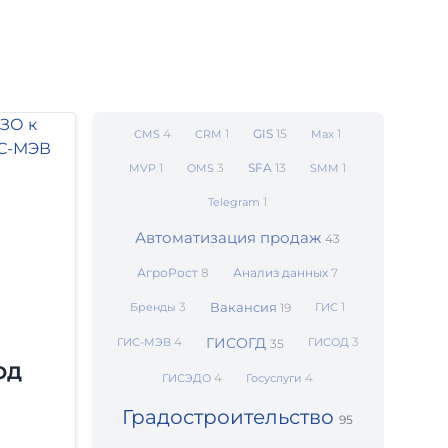
4
1
GIS
15
1
CMS
CRM
Max
1
3
SFA
13
1
MVP
OMS
SMM
1
Telegram
Автоматизация продаж
43
АгроРост
8
Анализ данных
7
3
Вакансия
1
Бренды
19
ГИС
4
ГИСОГД
3
ГИС-МЭВ
ГИСОД
35
ОД
4
4
ГИСЭДО
Госуслуги
Градостроительство
95