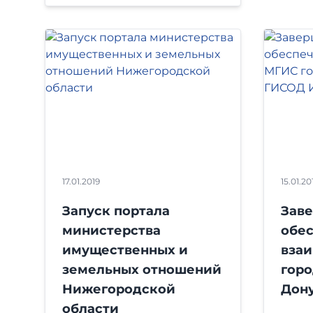
17.01.2019
15.01.20
Запуск портала
Зав
министерства
обе
имущественных и
вза
земельных отношений
горо
Нижегородской
Дон
области