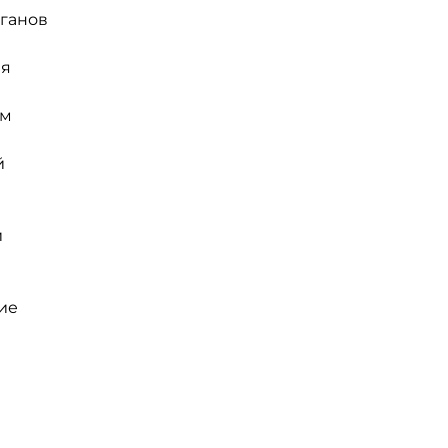
ганов
ия
ым
й
й
ие