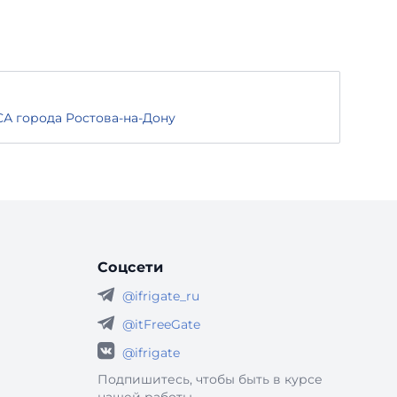
А города Ростова-на-Дону
Соцсети
@ifrigate_ru
@itFreeGate
@ifrigate
Подпишитесь, чтобы быть в курсе