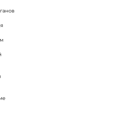
ганов
ия
ым
й
й
ие