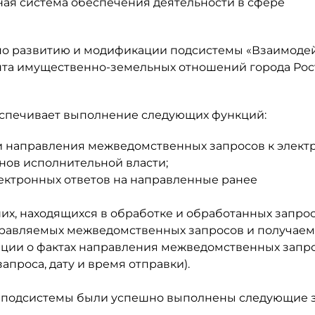
я система обеспечения деятельности в сфере
о развитию и модификации подсистемы «Взаимоде
та имущественно-земельных отношений города Рос
еспечивает выполнение следующих функций:
 направления межведомственных запросов к элек
нов исполнительной власти;
ектронных ответов на направленные ранее
х, находящихся в обработке и обработанных запрос
равляемых межведомственных запросов и получае
мации о фактах направления межведомственных запр
апроса, дату и время отправки).
ю подсистемы были успешно выполнены следующие з