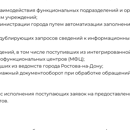
аимодействия функциональных подразделений и ор
им учреждений;
инистрации города путем автоматизации заполнен
 дублирующих запросов сведений к информационн
ений, в том числе поступивших из интегрированно
офункциональных центров (МФЦ);
их из ведомств города Ростова-на-Дону;
умажный документооборот при обработке обращени
сс исполнения поступающих заявок на предоставлен
ов.