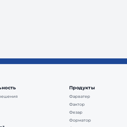
ьность
Продукты
 решения
Фарватер
Фактор
Фезар
Форматор