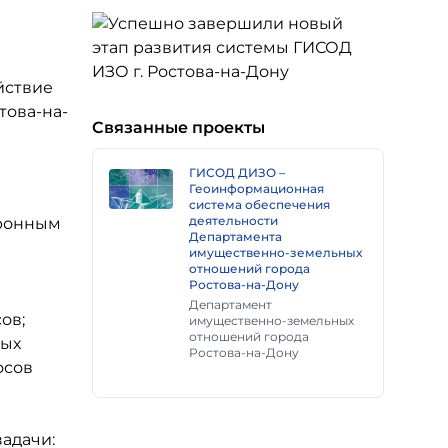
йствие
това-на-
Связанные проекты
ГИСОД ДИЗО –
Геоинформационная
система обеспечения
деятельности
тронным
Департамента
имущественно-земельных
отношений города
Ростова-на-Дону
Департамент
ов;
имущественно-земельных
отношений города
мых
Ростова-на-Дону
осов
адачи: