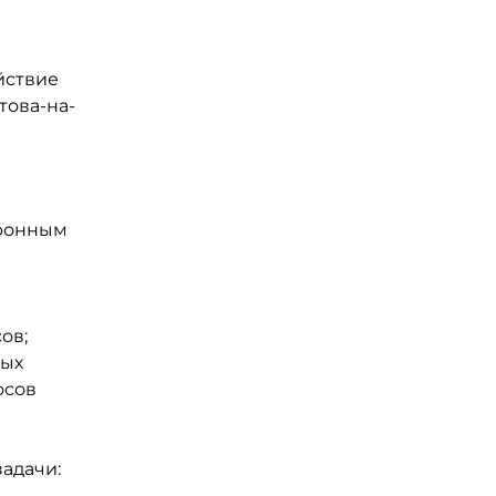
йствие
това-на-
тронным
ов;
мых
осов
адачи: