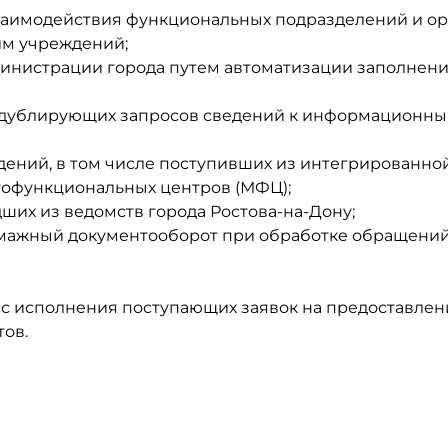
аимодействия функциональных подразделений и ор
им учреждений;
инистрации города путем автоматизации заполнен
 дублирующих запросов сведений к информационн
ений, в том числе поступивших из интегрированно
офункциональных центров (МФЦ);
их из ведомств города Ростова-на-Дону;
умажный документооборот при обработке обращени
сс исполнения поступающих заявок на предоставлен
ов.