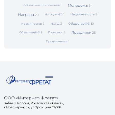
1
Молодежь
Мобильное приложение
34
Награда
1
Недвижимость
9
НаградыИФ
29
2
2
ОбществоИФ
10
НовыйРостов
НСПД
1
5
Праздники
ОбъясняетИФ
Парковки
25
1
Продвижение
ООО «Интернет-Фрегат»
346428, Россия, Ростовская область,
г.Новочеркасск, ул.Троицкая 39/166