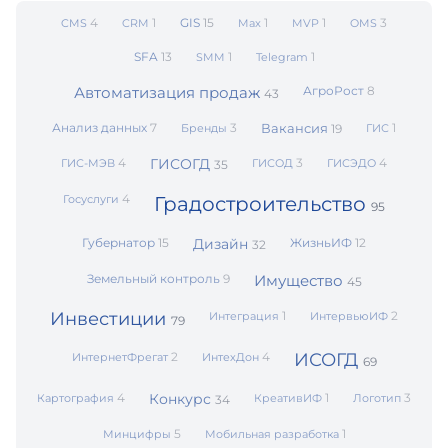
4
1
GIS
15
1
1
3
CMS
CRM
Max
MVP
OMS
SFA
13
1
1
SMM
Telegram
Автоматизация продаж
АгроРост
8
43
Анализ данных
7
3
Вакансия
1
Бренды
19
ГИС
4
ГИСОГД
3
4
ГИС-МЭВ
ГИСОД
ГИСЭДО
35
4
Госуслуги
Градостроительство
95
Губернатор
15
Дизайн
ЖизньИФ
12
32
Земельный контроль
9
Имущество
45
Инвестиции
1
2
Интеграция
ИнтервьюИФ
79
2
4
ИСОГД
ИнтернетФрегат
ИнтехДон
69
4
Конкурс
1
3
Картография
КреативИФ
Логотип
34
5
1
Минцифры
Мобильная разработка