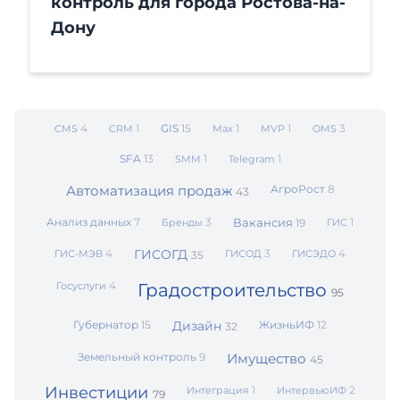
контроль для города Ростова-на-
Дону
4
1
GIS
15
1
1
3
CMS
CRM
Max
MVP
OMS
SFA
13
1
1
SMM
Telegram
Автоматизация продаж
АгроРост
8
43
Анализ данных
7
3
Вакансия
1
Бренды
19
ГИС
4
ГИСОГД
3
4
ГИС-МЭВ
ГИСОД
ГИСЭДО
35
4
Госуслуги
Градостроительство
95
Губернатор
15
Дизайн
ЖизньИФ
12
32
Земельный контроль
9
Имущество
45
Инвестиции
1
2
Интеграция
ИнтервьюИФ
79