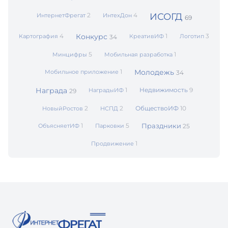
2
4
ИСОГД
ИнтернетФрегат
ИнтехДон
69
4
Конкурс
1
3
Картография
КреативИФ
Логотип
34
5
1
Минцифры
Мобильная разработка
1
Молодежь
Мобильное приложение
34
Награда
1
Недвижимость
9
НаградыИФ
29
2
2
ОбществоИФ
10
НовыйРостов
НСПД
1
5
Праздники
ОбъясняетИФ
Парковки
25
1
Продвижение