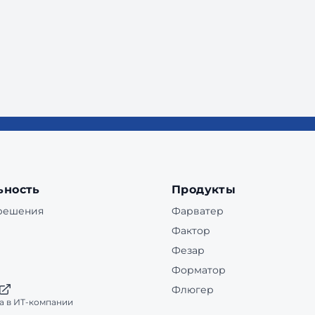
ьность
Продукты
 решения
Фарватер
Фактор
Фезар
Форматор
Флюгер
а в ИТ-компании