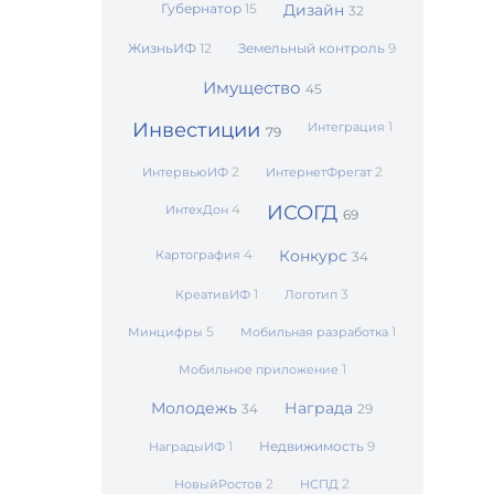
Губернатор
15
Дизайн
32
ЖизньИФ
12
Земельный контроль
9
Имущество
45
Инвестиции
1
Интеграция
79
2
2
ИнтервьюИФ
ИнтернетФрегат
4
ИСОГД
ИнтехДон
69
4
Конкурс
Картография
34
1
3
КреативИФ
Логотип
5
1
Минцифры
Мобильная разработка
1
Мобильное приложение
Молодежь
Награда
34
29
1
Недвижимость
9
НаградыИФ
2
2
НовыйРостов
НСПД