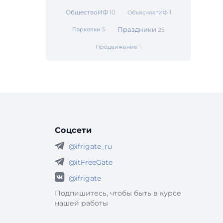
ОбществоИФ
10
1
ОбъясняетИФ
5
Праздники
Парковки
25
1
Продвижение
Соцсети
@ifrigate_ru
@itFreeGate
@ifrigate
Подпишитесь, чтобы быть в курсе
нашей работы