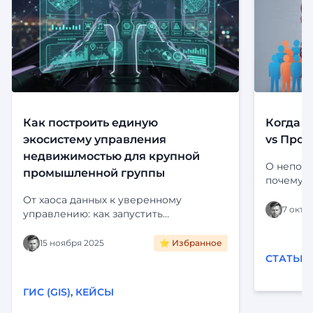
Как построить единую
Когда с
экосистему управления
vs Прод
недвижимостью для крупной
О непони
промышленной группы
почему э
Определе
От хаоса данных к уверенному
платформ
7 октя
управлению: как запустить
Цифропилот для активов крупного
холдинга. Интеграция с ЕГРН,
15 ноября 2025
⭐ Избранное
визуализация на карте и
СТАТЬИ
автоматизация рутины. Читайте кейс
внедрения «Фарватер-Активы».
ГИС (GIS)
,
КЕЙСЫ