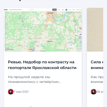
Ревью. Недобор по контрасту на
Сила ко
геопортале Ярославской области
вниман
На прошлой неделе мы
Как прив
познакомились с четвёртым
внимание
фундаментальным принципом
все текст
проектирования интерфейсов: с
одну лин
7 мая 2021
28 апр
принципом контраста. И решили взять
текстам
на ревью геопортал Ярославской
орбиту П
области: найти нарушения принципа
копилочк