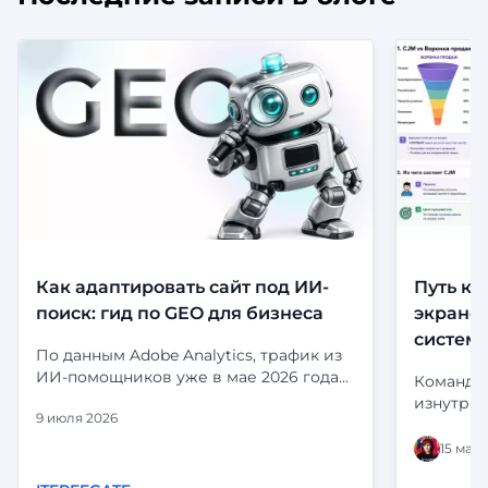
Как адаптировать сайт под ИИ-
Путь кл
поиск: гид по GEO для бизнеса
экранов
систем
По данным Adobe Analytics, трафик из
ИИ-помощников уже в мае 2026 года
Команда 
приносил на 53% больше выручки за
изнутри:
9 июля 2026
визит, чем органический поиск.
и статус
Посетители, приходящие из ChatGPT,
выглядит
15 мая 
Perplexity и Gemini, не просто заходят
статусы 
— они дольше остаются, глубже