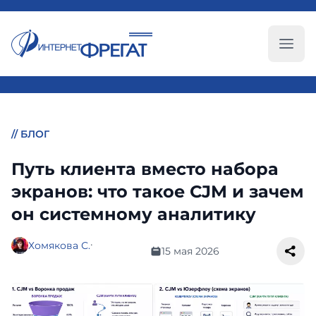
Глав
//
БЛОГ
Путь клиента вместо набора
экранов: что такое CJM и зачем
он системному аналитику
·
Хомякова С.
15 мая 2026