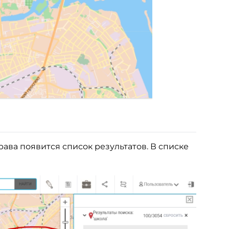
рава появится список результатов. В списке