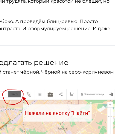
ий трудяга, который красотой не блещет, но
убоко. А проведём блиц-ревью. Просто
нтраста. И сформулируем решение. И даже
редлагать решение
ей станет чёрной. Чёрной на серо-коричневом