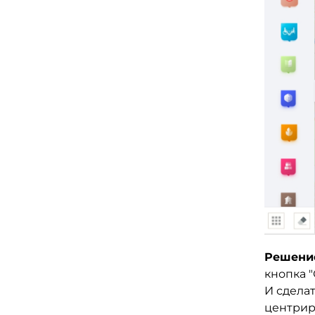
Решени
кнопка "
И сдела
центрир