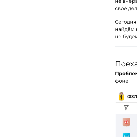
не вчера
своё дел
Сегодня
найдём 
не буде
Поеха
Проблем
фоне.