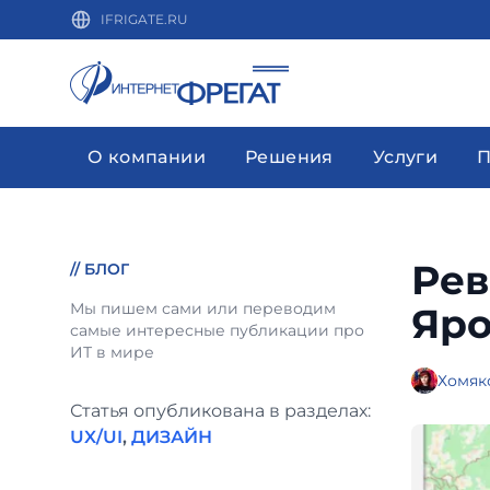
IFRIGATE.RU
О компании
Решения
Услуги
П
Рев
//
БЛОГ
Мы пишем сами или переводим
Яро
самые интересные публикации про
ИТ в мире
Хомяко
Статья опубликована в разделах:
UX/UI
,
ДИЗАЙН