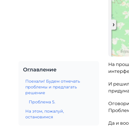
На прош
Оглавление
интерфе
Поехали! Будем отмечать
И решил
проблемы и предлагать
придума
решение
Проблема 5.
Оговори
Проблемы
На этом, пожалуй,
остановимся
Да и во