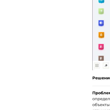
Решени
Проблем
определё
объекты 