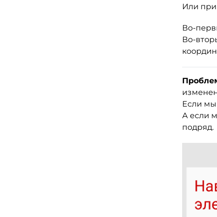
Или при
Во-перв
Во-вторы
координ
Проблем
изменен
Если мыш
А если 
подряд.