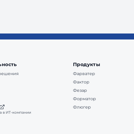
ьность
Продукты
 решения
Фарватер
Фактор
Фезар
Форматор
Флюгер
а в ИТ-компании