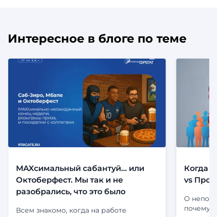
Интересное в блоге по теме
MAXсимальный сабантуй... или
Когда с
Октоберфест. Мы так и не
vs Прод
разобрались, что это было
О непони
почему э
Всем знакомо, когда на работе