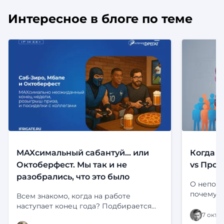
Интересное в блоге по теме
MAXсимальный сабантуй... или
Когда с
Октоберфест. Мы так и не
vs Прод
разобрались, что это было
О непони
почему э
Всем знакомо, когда на работе
Определе
наступает конец года? Подбирается
платформ
7 октя
прекрасная пора отчетов, сдачи