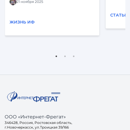
проектов, и подписания новых
21 ноября 2025
контрактов. Все напряжены, нервы на
пределе. И в такие моменты очень
СТАТЬИ
важно выпустить пар и
ЖИЗНЬ ИФ
перезагрузиться. И совсем недавно,
благодаря двум MAXсам, случился
небольшой повод, в котором все
смогли посмотреть на коллег немного
под другим углом. Всё началось
MAXсимально случайно За обедом
коллеги, имя одного из которых
MAXсим, обменялись буквально парой
фраз — и вот, получив
финансирование от руководства (как
и всегда в нашей компании в таких
ситуациях), через несколько час
ООО «Интернет-Фрегат»
346428, Россия, Ростовская область,
г.Новочеркасск, ул.Троицкая 39/166