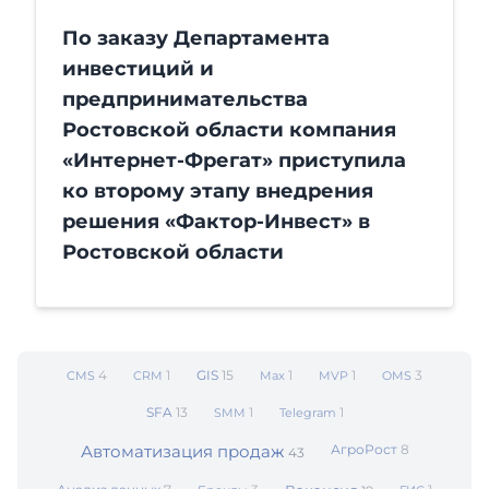
По заказу Департамента
инвестиций и
предпринимательства
Ростовской области компания
«Интернет-Фрегат» приступила
ко второму этапу внедрения
решения «Фактор-Инвест» в
Ростовской области
4
1
GIS
15
1
1
3
CMS
CRM
Max
MVP
OMS
SFA
13
1
1
SMM
Telegram
Автоматизация продаж
АгроРост
8
43