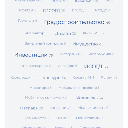
Анализ данных
7
3
Вакансия
1
Бренды
19
ГИС
4
ГИСОГД
3
4
ГИС-МЭВ
ГИСОД
ГИСЭДО
35
4
Госуслуги
Градостроительство
95
Губернатор
15
Дизайн
ЖизньИФ
12
32
Земельный контроль
9
Имущество
45
Инвестиции
1
2
Интеграция
ИнтервьюИФ
79
2
4
ИСОГД
ИнтернетФрегат
ИнтехДон
69
4
Конкурс
1
3
Картография
КреативИФ
Логотип
34
5
1
Минцифры
Мобильная разработка
1
Молодежь
Мобильное приложение
34
Награда
1
Недвижимость
9
НаградыИФ
29
2
2
ОбществоИФ
10
НовыйРостов
НСПД
1
5
Праздники
ОбъясняетИФ
Парковки
25