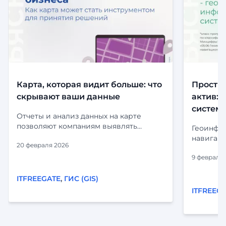
Карта, которая видит больше: что
Простр
скрывают ваши данные
актив:
систем
Отчеты и анализ данных на карте
позволяют компаниям выявлять
Геоинфо
тенденции, анализировать
навигаци
20 февраля 2026
географические паттерны и
программ
оптимизировать бизнес-процессы.
9 февраля 
позволяе
Например, компании могут
анализир
отслеживать местоположение
ITFREEGATE
,
ГИС (GIS)
визуали
клиентов, анализировать
(географ
ITFREEG
распределение ресурсов или
с ними 
оценивать эффективность
объектах
маркетинговых кампаний в разных
позицио