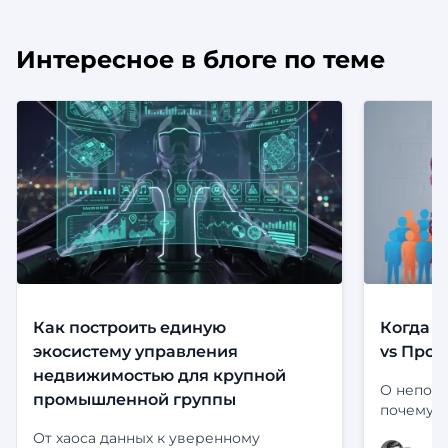
Интересное в блоге по теме
Как построить единую
Когда с
экосистему управления
vs Прод
недвижимостью для крупной
О непони
промышленной группы
почему э
Определе
От хаоса данных к уверенному