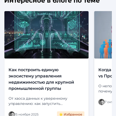
Интересное в блоге по теме
Как построить единую
Когда с
экосистему управления
vs Прод
недвижимостью для крупной
О непони
промышленной группы
почему э
Определе
От хаоса данных к уверенному
платформ
7 октя
управлению: как запустить
Цифропилот для активов крупного
холдинга. Интеграция с ЕГРН,
15 ноября 2025
⭐ Избранное