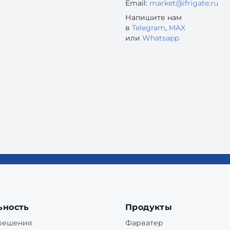
Email:
market@ifrigate.ru
Напишите нам
в
Telegram
,
MAX
или
Whatsapp
ьность
Продукты
 решения
Фарватер