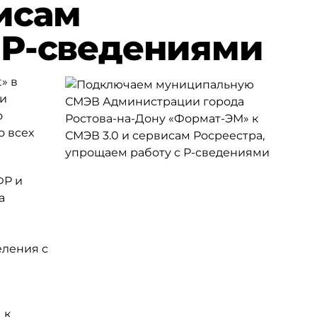
исам
 Р-сведениями
» в
 и
о
о всех
ФР и
а
еления с
е
 к