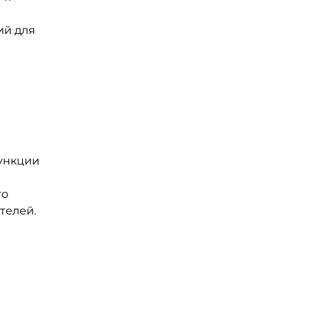
ий для
функции
го
телей.