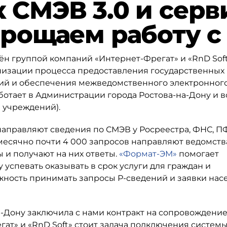
 СМЭВ 3.0 и серв
прощаем работу с
н группой компаний «Интернет-Фрегат» и «RnD Soft
ганизации процесса предоставления государственных
ций и обеспечения межведомственного электронног
тает в Администрации города Ростова-на-Дону и в
 учреждений).
аправляют сведения по СМЭВ у Росреестра, ФНС, П
месячно почти 4 000 запросов направляют ведомств
 и получают на них ответы.
«Формат-ЭМ»
помогает
успевать оказывать в срок услуги для граждан и
ность принимать запросы Р-сведений и заявки нас
а-Дону заключила с нами контракт на сопровождени
т» и «RnD Soft» стоит задача подключения системы