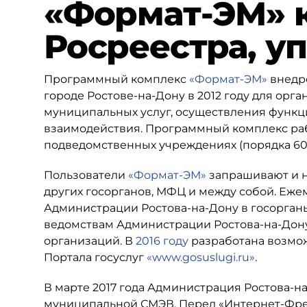
«Формат-ЭМ» к
Росреестра, у
Программный комплекс
«Формат-ЭМ»
внедрё
городе Ростове-на-Дону в 2012 году для ор
муниципальных услуг, осуществления функ
взаимодействия. Программный комплекс рабо
подведомственных учреждениях (порядка 60
Пользователи
«Формат-ЭМ»
запрашивают и н
других госорганов, МФЦ и между собой. Еже
Администрации Ростова-на-Дону в госорганы
ведомствам Администрации Ростова-на-Дону 
организаций. В
2016 году
разработана возмож
Портала госуслуг
«www.gosuslugi.ru»
.
В марте 2017 года Администрация Ростова-н
муниципальной СМЭВ. Перед «Интернет-Фрега