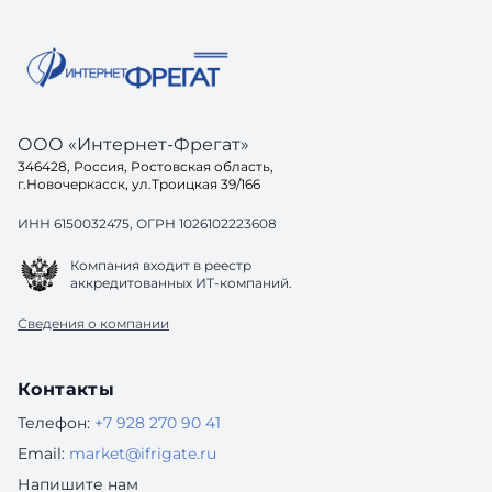
структура и внятные требования. Без
это ...
постановки задачи даже хороший
подрядчик будет работать вслепую. 2.
Ак
ООО «Интернет-Фрегат»
346428, Россия, Ростовская область,
г.Новочеркасск, ул.Троицкая 39/166
ИНН 6150032475, ОГРН 1026102223608
Компания входит в реестр
аккредитованных ИТ-компаний.
Сведения о компании
Контакты
Телефон:
+7 928 270 90 41
Email:
market@ifrigate.ru
Напишите нам