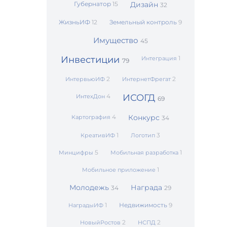
Губернатор
15
Дизайн
32
ЖизньИФ
12
Земельный контроль
9
Имущество
45
Инвестиции
1
Интеграция
79
2
2
ИнтервьюИФ
ИнтернетФрегат
4
ИСОГД
ИнтехДон
69
4
Конкурс
Картография
34
1
3
КреативИФ
Логотип
5
1
Минцифры
Мобильная разработка
1
Мобильное приложение
Молодежь
Награда
34
29
1
Недвижимость
9
НаградыИФ
2
2
НовыйРостов
НСПД