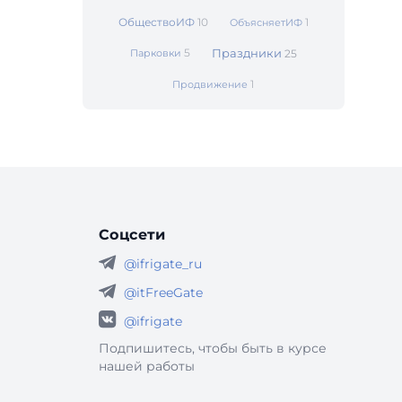
ОбществоИФ
10
1
ОбъясняетИФ
5
Праздники
Парковки
25
1
Продвижение
Соцсети
@ifrigate_ru
@itFreeGate
@ifrigate
Подпишитесь, чтобы быть в курсе
нашей работы