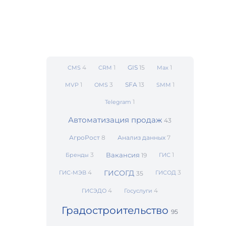
4
1
GIS
15
1
CMS
CRM
Max
1
3
SFA
13
1
MVP
OMS
SMM
1
Telegram
Автоматизация продаж
43
АгроРост
8
Анализ данных
7
3
Вакансия
1
Бренды
19
ГИС
4
ГИСОГД
3
ГИС-МЭВ
ГИСОД
35
4
4
ГИСЭДО
Госуслуги
Градостроительство
95