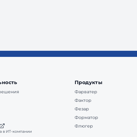
ьность
Продукты
 решения
Фарватер
Фактор
Фезар
Форматор
Флюгер
а в ИТ-компании