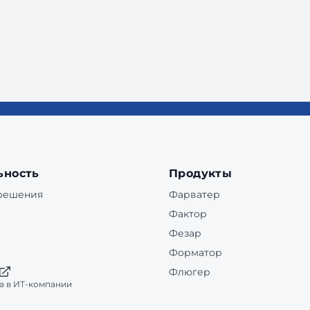
ьность
Продукты
 решения
Фарватер
Фактор
Фезар
Форматор
Флюгер
а в ИТ-компании