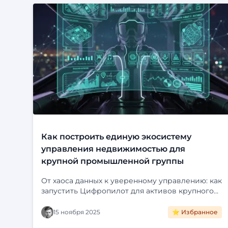
Как построить единую экосистему
управления недвижимостью для
крупной промышленной группы
От хаоса данных к уверенному управлению: как
запустить Цифропилот для активов крупного
холдинга. Интеграция с ЕГРН, визуализация на
карте и автоматизация рутины. Читайте кейс
15 ноября 2025
⭐ Избранное
внедрения «Фарватер-Активы».