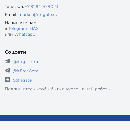
Телефон:
+7 928 270 90 41
Email:
market@ifrigate.ru
Напишите нам
в
Telegram
,
MAX
или
Whatsapp
Соцсети
@ifrigate_ru
@itFreeGate
@ifrigate
Подпишитесь, чтобы быть в курсе нашей работы