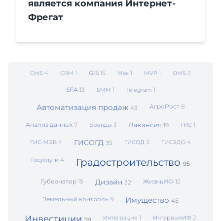
является компания Интернет-
Фрегат
4
1
GIS
15
1
1
3
CMS
CRM
Max
MVP
OMS
SFA
13
1
1
SMM
Telegram
Автоматизация продаж
АгроРост
8
43
Анализ данных
7
3
Вакансия
1
Бренды
19
ГИС
4
ГИСОГД
3
4
ГИС-МЭВ
ГИСОД
ГИСЭДО
35
4
Госуслуги
Градостроительство
95
Губернатор
15
Дизайн
ЖизньИФ
12
32
Земельный контроль
9
Имущество
45
Инвестиции
1
2
Интеграция
ИнтервьюИФ
79