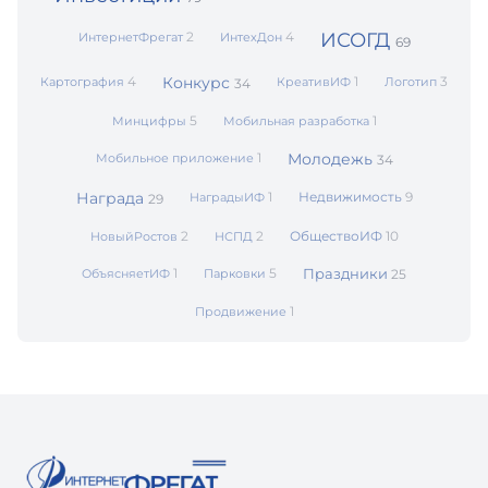
2
4
ИСОГД
ИнтернетФрегат
ИнтехДон
69
4
Конкурс
1
3
Картография
КреативИФ
Логотип
34
5
1
Минцифры
Мобильная разработка
1
Молодежь
Мобильное приложение
34
Награда
1
Недвижимость
9
НаградыИФ
29
2
2
ОбществоИФ
10
НовыйРостов
НСПД
1
5
Праздники
ОбъясняетИФ
Парковки
25
1
Продвижение