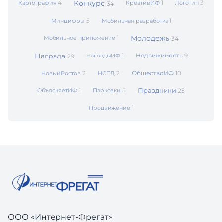
4
Конкурс
1
3
Картография
КреативИФ
Логотип
34
5
1
Минцифры
Мобильная разработка
1
Молодежь
Мобильное приложение
34
Награда
1
Недвижимость
9
НаградыИФ
29
2
2
ОбществоИФ
10
НовыйРостов
НСПД
1
5
Праздники
ОбъясняетИФ
Парковки
25
1
Продвижение
ООО «Интернет-Фрегат»