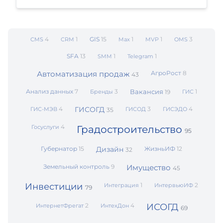
4
1
GIS
15
1
1
3
CMS
CRM
Max
MVP
OMS
SFA
13
1
1
SMM
Telegram
Автоматизация продаж
АгроРост
8
43
Анализ данных
7
3
Вакансия
1
Бренды
19
ГИС
4
ГИСОГД
3
4
ГИС-МЭВ
ГИСОД
ГИСЭДО
35
4
Госуслуги
Градостроительство
95
Губернатор
15
Дизайн
ЖизньИФ
12
32
Земельный контроль
9
Имущество
45
Инвестиции
1
2
Интеграция
ИнтервьюИФ
79
2
4
ИСОГД
ИнтернетФрегат
ИнтехДон
69