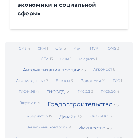
экономики и социальной
сферы»
4
1
GIS
15
1
1
3
CMS
CRM
Max
MVP
OMS
SFA
13
1
1
SMM
Telegram
Автоматизация продаж
АгроРост
8
43
Анализ данных
7
3
Вакансия
1
Бренды
19
ГИС
4
ГИСОГД
3
4
ГИС-МЭВ
ГИСОД
ГИСЭДО
35
4
Госуслуги
Градостроительство
95
Губернатор
15
Дизайн
ЖизньИФ
12
32
Земельный контроль
9
Имущество
45