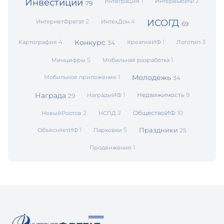
Инвестиции
1
2
Интеграция
ИнтервьюИФ
79
2
4
ИСОГД
ИнтернетФрегат
ИнтехДон
69
4
Конкурс
1
3
Картография
КреативИФ
Логотип
34
5
1
Минцифры
Мобильная разработка
1
Молодежь
Мобильное приложение
34
Награда
1
Недвижимость
9
НаградыИФ
29
2
2
ОбществоИФ
10
НовыйРостов
НСПД
1
5
Праздники
ОбъясняетИФ
Парковки
25
1
Продвижение