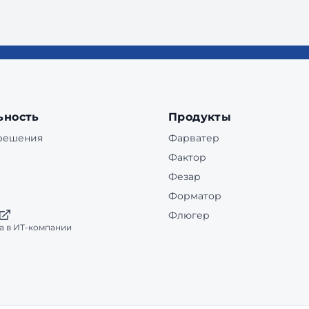
ьность
Продукты
 решения
Фарватер
Фактор
Фезар
Форматор
Флюгер
а в ИТ-компании