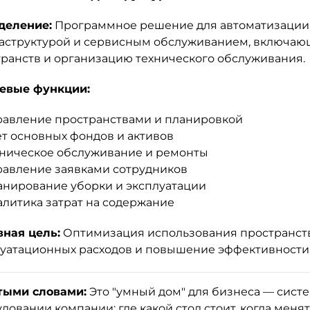
деление:
Программное решение для автоматизации
структурой и сервисным обслуживанием, включающ
ранств и организацию технического обслуживания.
евые функции:
равление пространствами и планировкой
т основных фондов и активов
хническое обслуживание и ремонты
равление заявками сотрудников
анирование уборки и эксплуатации
литика затрат на содержание
вная цель:
Оптимизация использования пространств
уатационных расходов и повышение эффективности
тыми словами:
Это "умный дом" для бизнеса — систем
довании компании: где какой стол стоит, когда меня