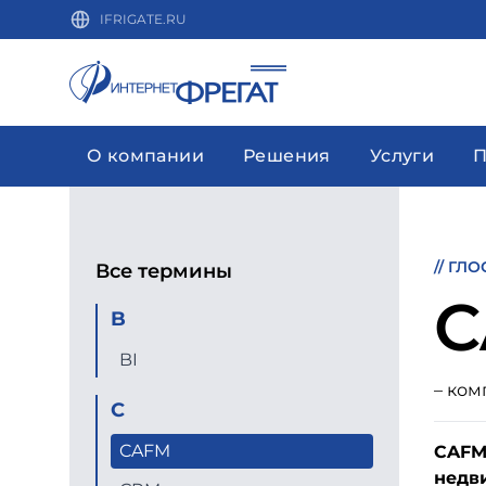
IFRIGATE.RU
О компании
Решения
Услуги
П
//
ГЛО
Все термины
C
B
BI
– ко
C
CAFM
CAFM 
недв