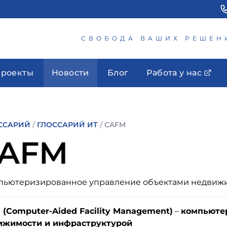
СВОБОДА ВАШИХ РЕШЕН
роекты
Новости
Блог
Работа у нас
ССАРИЙ
/
ГЛОССАРИЙ ИТ
/
CAFM
AFM
мпьютеризированное управление объектами недвиж
(Computer-Aided Facility Management)
–
компьюте
ижимости и инфраструктурой