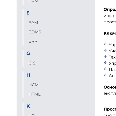
CRM
Опре
E
инфра
прост
EAM
EDMS
Ключ
ERP
Уп
Уче
G
Те
GIS
Уп
Пл
H
Ана
HCM
Осно
экспл
HTML
K
Прос
обору
KPI