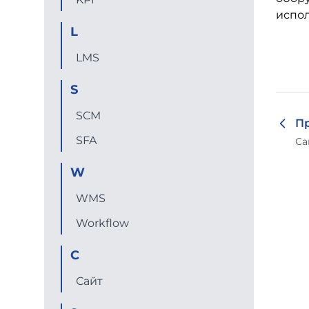
испол
L
LMS
S
SCM
П
SFA
Са
W
WMS
Workflow
С
Сайт