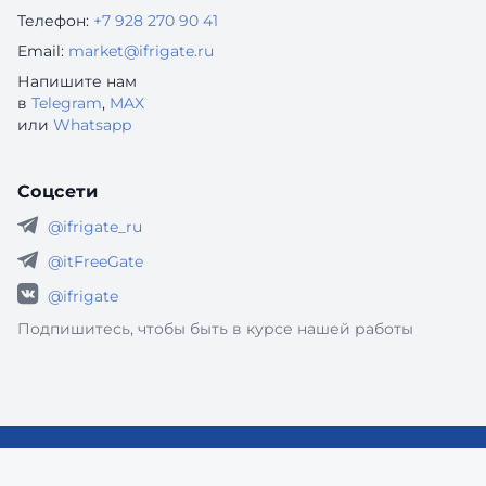
Телефон:
+7 928 270 90 41
Email:
market@ifrigate.ru
Напишите нам
в
Telegram
,
MAX
или
Whatsapp
Соцсети
@ifrigate_ru
@itFreeGate
@ifrigate
Подпишитесь, чтобы быть в курсе нашей работы