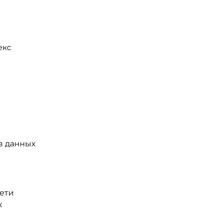
екс
в данных
сети
х