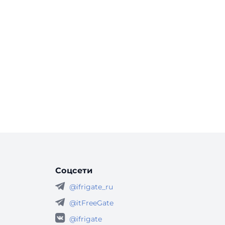
Соцсети
@ifrigate_ru
@itFreeGate
@ifrigate