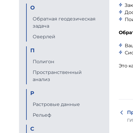
Зак
О
Дос
Обратная геодезическая
Пои
задача
Обра
Оверлей
Ваш
П
Сис
Полигон
Это к
Пространственный
анализ
Р
Растровые данные
П
Рельеф
ГИ
С