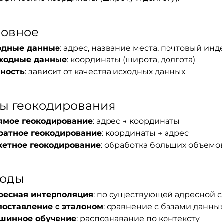
овное
одные данные
: адрес, название места, почтовый инд
ходные данные
: координаты (широта, долгота)
чность
: зависит от качества исходных данных
ы геокодирования
ямое геокодирование
: адрес → координаты
ратное геокодирование
: координаты → адрес
кетное геокодирование
: обработка больших объемо
тоды
ресная интерполяция
: по существующей адресной 
поставление с эталоном
: сравнение с базами данны
шинное обучение
: распознавание по контексту