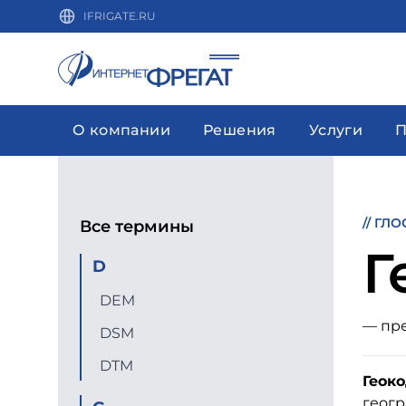
IFRIGATE.RU
О компании
Решения
Услуги
П
//
ГЛО
Все термины
Г
D
DEM
— пре
DSM
DTM
Геок
геогр