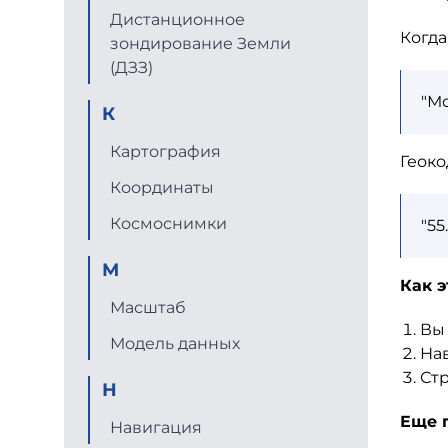
Дистанционное
Когда
зондирование Земли
(ДЗЗ)
"Мо
К
Картография
Геоко
Координаты
Космоснимки
"55
М
Как э
Масштаб
Вы 
Модель данных
Нав
Стр
Н
Еще 
Навигация