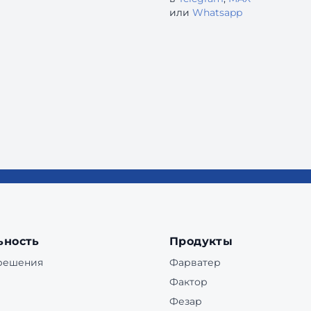
или
Whatsapp
ьность
Продукты
 решения
Фарватер
Фактор
Фезар