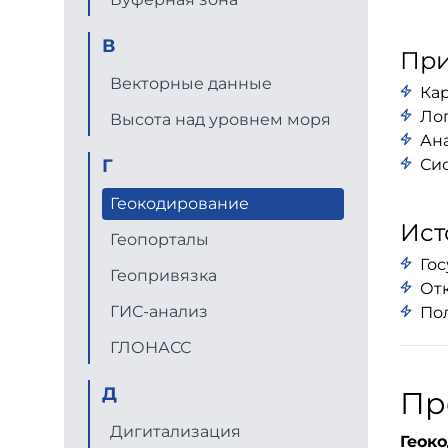
В
Пр
Векторные данные
Ка
Лог
Высота над уровнем моря
Ан
Г
Си
Геокодирование
Ист
Геопорталы
Го
Геопривязка
От
ГИС-анализ
По
ГЛОНАСС
Д
Пр
Дигитализация
Геок