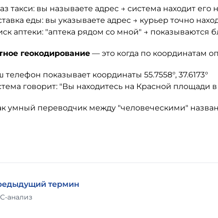
аз такси: вы называете адрес → система находит его 
тавка еды: вы указываете адрес → курьер точно нахо
ск аптеки: "аптека рядом со мной" → показываются
тное геокодирование
— это когда по координатам о
 телефон показывает координаты 55.7558°, 37.6173°
тема говорит: "Вы находитесь на Красной площади в
ак умный переводчик между "человеческими" назв
редыдущий термин
С-анализ