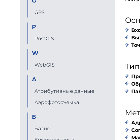
G
GPS
Осн
P
Вх
Вы
PostGIS
То
W
WebGIS
Тип
Пр
А
Об
Атрибутивные данные
Па
Аэрофотосъемка
Ме
Б
Ад
Базис
Со
Ма
Буферная зона