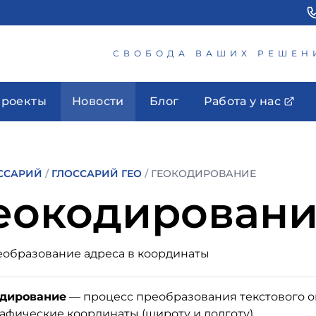
СВОБОДА ВАШИХ РЕШЕН
роекты
Новости
Блог
Работа у нас
ССАРИЙ
/
ГЛОССАРИЙ ГЕО
/
ГЕОКОДИРОВАНИЕ
еокодирован
образование адреса в координаты
одирование
— процесс преобразования текстового 
афические координаты (широту и долготу).