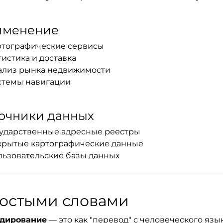
именение
ртографические сервисы
истика и доставка
ализ рынка недвижимости
стемы навигации
очники данных
сударственные адресные реестры
крытые картографические данные
льзовательские базы данных
остыми словами
одирование
— это как "перевод" с человеческого язык