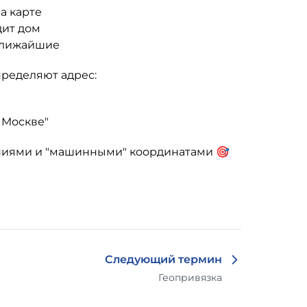
на карте
дит дом
 ближайшие
пределяют адрес:
 Москве"
аниями и "машинными" координатами 🎯
Следующий термин
Геопривязка