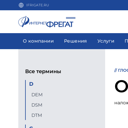
IFRIGATE.RU
О компании
Решения
Услуги
П
//
ГЛО
Все термины
О
D
DEM
нало
DSM
DTM