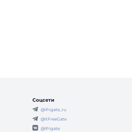
Соцсети
@ifrigate_ru
@itFreeGate
@ifrigate