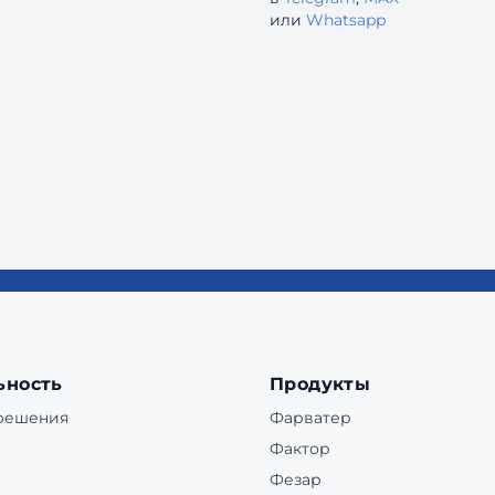
или
Whatsapp
ьность
Продукты
 решения
Фарватер
Фактор
Фезар