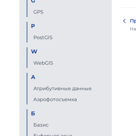
G
GPS
П
P
На
PostGIS
W
WebGIS
А
Атрибутивные данные
Аэрофотосъемка
Б
Базис
Буферная зона