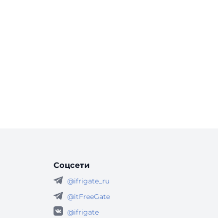
Соцсети
@ifrigate_ru
@itFreeGate
@ifrigate