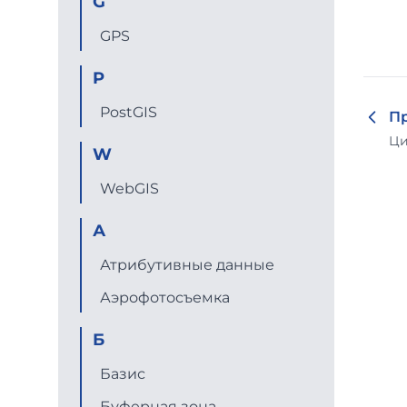
G
GPS
P
PostGIS
П
Ци
W
WebGIS
А
Атрибутивные данные
Аэрофотосъемка
Б
Базис
Буферная зона