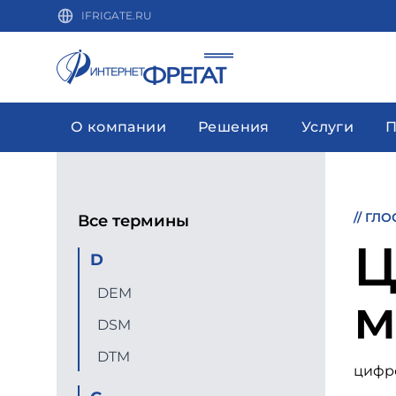
IFRIGATE.RU
О компании
Решения
Услуги
П
//
ГЛО
Все термины
Ц
D
DEM
м
DSM
DTM
цифр