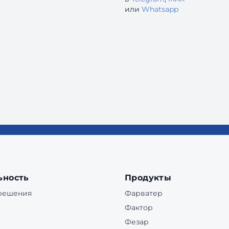
или
Whatsapp
ьность
Продукты
 решения
Фарватер
Фактор
Фезар