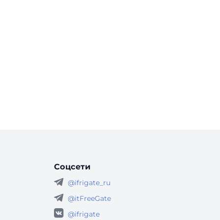
Соцсети
@ifrigate_ru
@itFreeGate
@ifrigate