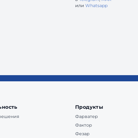
или
Whatsapp
ьность
Продукты
 решения
Фарватер
Фактор
Фезар