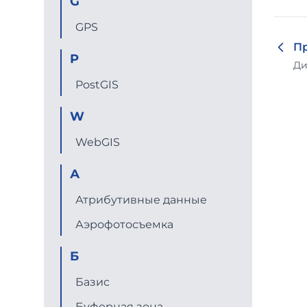
G
GPS
П
P
Ди
PostGIS
W
WebGIS
А
Атрибутивные данные
Аэрофотосъемка
Б
Базис
Буферная зона