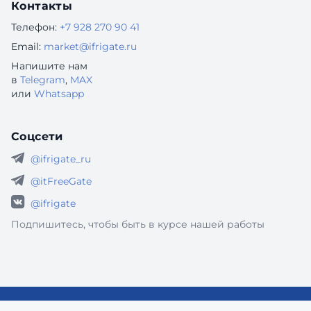
Контакты
Телефон:
+7 928 270 90 41
Email:
market@ifrigate.ru
Напишите нам
в
Telegram
,
MAX
или
Whatsapp
Соцсети
@ifrigate_ru
@itFreeGate
@ifrigate
Подпишитесь, чтобы быть в курсе нашей работы