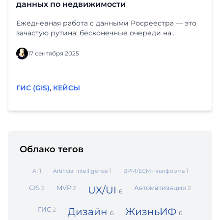
данных по недвижимости
Ежедневная работа с данными Росреестра — это
зачастую рутина: бесконечные очереди на
портале, ручной заказ выписок, ожидание, риск
человеческой ошибки и, в итоге, устаревшая
17 сентября 2025
информация на карте в тот момент, когда нужно
принять важное решение
ГИС (GIS)
,
КЕЙСЫ
Облако тегов
1
1
1
AI
Artificial intelligence
BPM/ECM‑платформа
GIS
MVP
Автоматизация
2
2
UX/UI
2
6
ГИС
2
Дизайн
ЖизньИФ
6
6