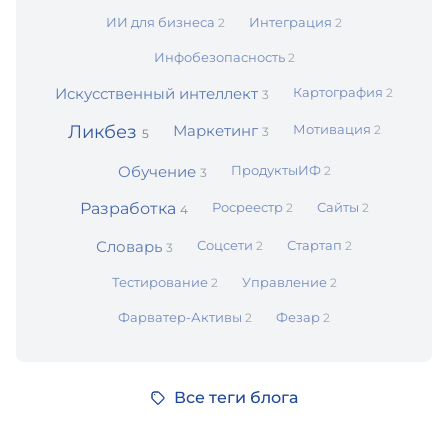
ИИ для бизнеса
Интеграция
2
2
Инфобезопасность
2
Искусственный интеллект
Картография
2
3
Ликбез
Маркетинг
Мотивация
2
3
5
Обучение
ПродуктыИФ
2
3
Разработка
Росреестр
Сайты
2
2
4
Словарь
Соцсети
Стартап
2
2
3
Тестирование
Управление
2
2
Фарватер-Активы
Фезар
2
2
Все теги блога