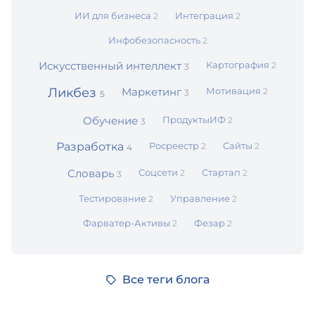
ИИ для бизнеса
Интеграция
2
2
Инфобезопасность
2
Искусственный интеллект
Картография
2
3
Ликбез
Маркетинг
Мотивация
2
3
5
Обучение
ПродуктыИФ
2
3
Разработка
Росреестр
Сайты
2
2
4
Словарь
Соцсети
Стартап
2
2
3
Тестирование
Управление
2
2
Фарватер-Активы
Фезар
2
2
Все теги блога