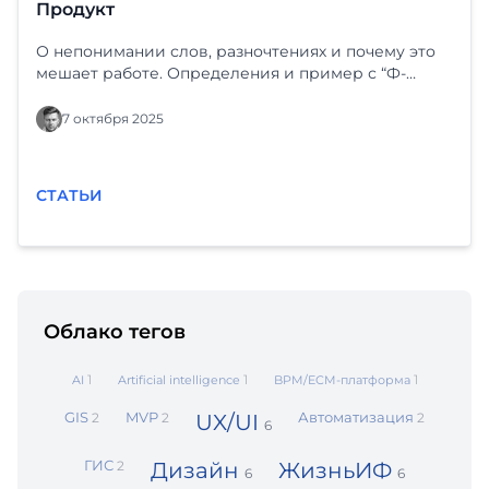
Продукт
О непонимании слов, разночтениях и почему это
мешает работе. Определения и пример с “Ф-
платформой” и “Фарватером-Активы”.
7 октября 2025
СТАТЬИ
Облако тегов
1
1
1
AI
Artificial intelligence
BPM/ECM‑платформа
GIS
MVP
Автоматизация
2
2
UX/UI
2
6
ГИС
2
Дизайн
ЖизньИФ
6
6