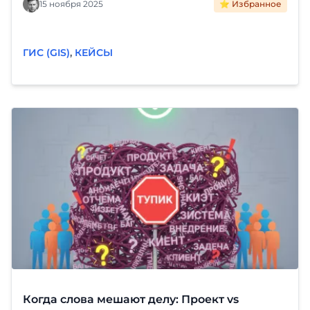
карте и автоматизация рутины. Читайте кейс
15 ноября 2025
⭐ Избранное
внедрения «Фарватер-Активы».
ГИС (GIS)
,
КЕЙСЫ
Когда слова мешают делу: Проект vs