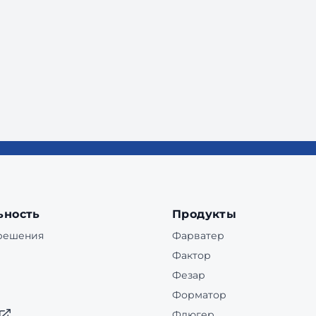
ьность
Продукты
 решения
Фарватер
Фактор
Фезар
Форматор
Флюгер