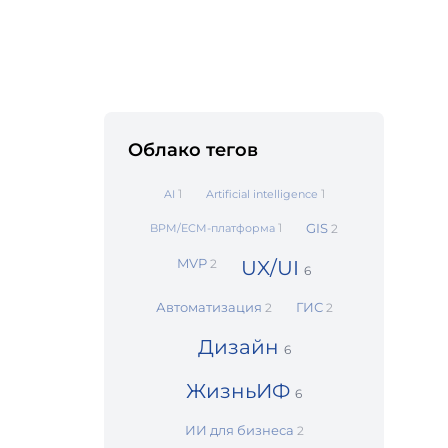
Облако тегов
1
1
AI
Artificial intelligence
1
GIS
BPM/ECM‑платформа
2
MVP
2
UX/UI
6
Автоматизация
ГИС
2
2
Дизайн
6
ЖизньИФ
6
ИИ для бизнеса
2