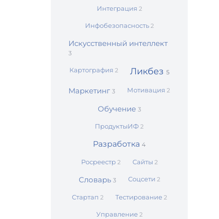
Интеграция
2
Инфобезопасность
2
Искусственный интеллект
3
Картография
Ликбез
2
5
Маркетинг
Мотивация
2
3
Обучение
3
ПродуктыИФ
2
Разработка
4
Росреестр
Сайты
2
2
Словарь
Соцсети
2
3
Стартап
Тестирование
2
2
Управление
2