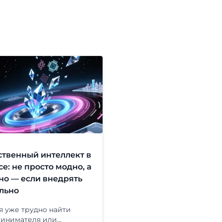
ственный интеллект в
е: не просто модно, а
но — если внедрять
льно
я уже трудно найти
инимателя или