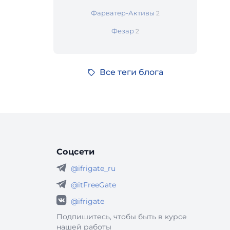
Фарватер-Активы
2
Фезар
2
Все теги блога
Соцсети
@ifrigate_ru
@itFreeGate
@ifrigate
Подпишитесь, чтобы быть в курсе
нашей работы