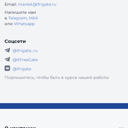
Email:
market@ifrigate.ru
Напишите нам
в
Telegram
,
MAX
или
Whatsapp
Соцсети
@ifrigate_ru
@itFreeGate
@ifrigate
Подпишитесь, чтобы быть в курсе нашей работы