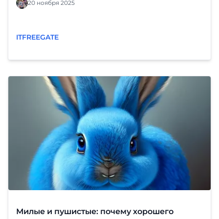
тестировщикам, где баг, а системным аналитикам
20 ноября 2025
помогают быстрее разобраться в предметной
области. И тут возникает тревожный вопрос: а
скоро ли нас всех заменят алгоритмы, которые не
ITFREEGATE
требуют кофе-брейков, не спорят с тимлидом и не
просят повышения каждые полгода? Без паники —
Интернет-Фрегат поможет вам разобраться в
актуальных новостях боев кожаных мешков и
нейросетей за место под цифровым солнцем. 1.
Нейросети пишут код — но не понимают, что
пишут ИИ отлично генерирует з
Милые и пушистые: почему хорошего