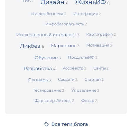
ГИС
2
Дизайн
ЖизньИФ
6
6
ИИ для бизнеса
Интеграция
2
2
Инфобезопасность
2
Искусственный интеллект
Картография
2
3
Ликбез
Маркетинг
Мотивация
2
3
5
Обучение
ПродуктыИФ
2
3
Разработка
Росреестр
Сайты
2
2
4
Словарь
Соцсети
Стартап
2
2
3
Тестирование
Управление
2
2
Фарватер-Активы
Фезар
2
2
Все теги блога