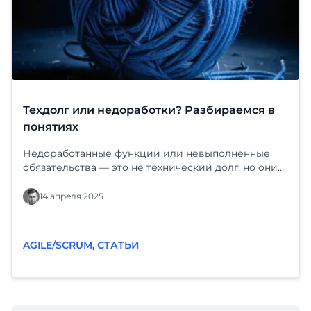
Техдолг или недоработки? Разбираемся в
понятиях
Недоработанные функции или невыполненные
обязательства — это не технический долг, но они
могут быть связаны с ним. В чем принципиальная
разница? Техдолг — это уже реализованные, но
14 апреля 2025
неоптимальные решения (например, грязный код,
костыли, устаревшие библиотеки), которые
создают проблемы в будущем. Техдолг обычно
AGILE/SCRUM
,
СТАТЬИ
незаметен для конечных пользователей продукта.
Недоработанные функции — — это
невыполненные задачи (например, обещанная, но
недоделанная фича), которые относятся скорее к
продуктовому (Product Debt) или к