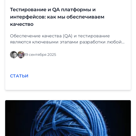
Тестирование и QA платформы и
интерфейсов: как мы обеспечиваем
качество
Обеспечение качества (QA) и тестирование
являются ключевыми этапами разработки любой
программной платформы и интерфейсов. Эти
процессы помогают выявить и устранить ошибки,
19 сентября 2025
гарантируя, что продукт соответствует
требованиям пользователей и бизнес-целям. В
этой публикации мы расскажем о том, как мы
СТАТЬИ
организуем тестирование и QA на нашей
платформе, чтобы обеспечить высокое качество и
надежность. 1. Планирование тестирования. На
начальном этапе мы разрабатываем стратегию
тестирования, которая включает в себя
определение типов тестов, необходимых для
проверки функциональности,
производительности и бе