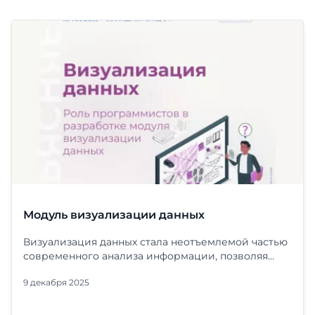
Модуль визуализации данных
Визуализация данных стала неотъемлемой частью
современного анализа информации, позволяя
пользователям быстро и эффективно
9 декабря 2025
интерпретировать большие объемы данных.
Модули визуализации предоставляют мощные
инструменты для создания интерактивных отчетов