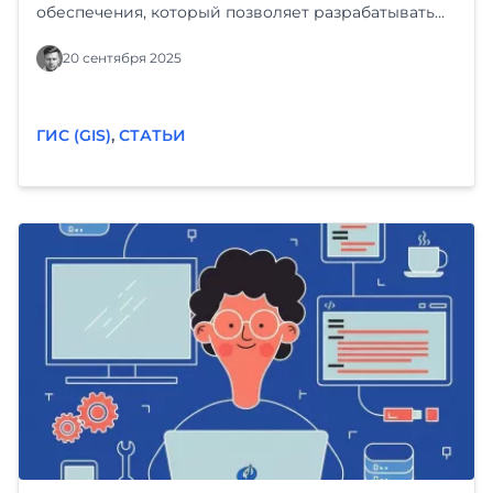
обеспечения, который позволяет разрабатывать
приложения с минимальным написанием кода
или вообще без него. Вместо ручного
20 сентября 2025
программирования разработчики используют
визуальные интерфейсы, готовые компоненты и
конструкторы для сборки приложений. Что такое
ГИС (GIS)
,
СТАТЬИ
Low-Code платформы? Low-Code платформы — это
среды разработки, которые предоставляют
инструменты для визуального моделирования,
готовые модули и шаблоны, позволяющие
создавать приложения быстрее и проще, чем при
традиционной разработке. Они предназначены
для ускорения процесса создания ПО,
уменьшения