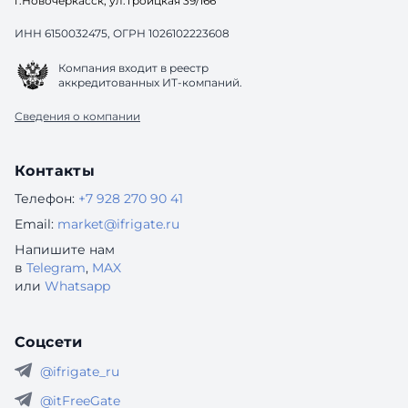
г.Новочеркасск, ул.Троицкая 39/166
ИНН 6150032475, ОГРН 1026102223608
Компания входит в реестр
аккредитованных ИТ-компаний.
Сведения о компании
Контакты
Телефон:
+7 928 270 90 41
Email:
market@ifrigate.ru
Напишите нам
в
Telegram
,
MAX
или
Whatsapp
Соцсети
@ifrigate_ru
@itFreeGate