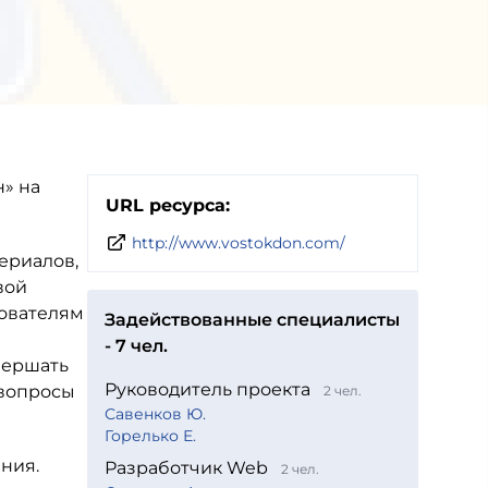
н» на
URL ресурса:
http://www.vostokdon.com/
ериалов,
вой
зователям
Задействованные специалисты
- 7 чел.
вершать
Руководитель проекта
 вопросы
2 чел.
Савенков Ю.
Горелько Е.
ния.
Разработчик Web
2 чел.