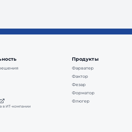
ьность
Продукты
 решения
Фарватер
Фактор
Фезар
Форматор
Флюгер
а в ИТ-компании