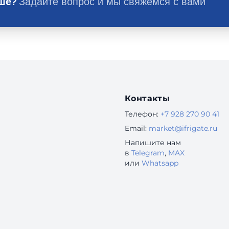
ьше?
Задайте вопрос и мы свяжемся с вами
Контакты
Телефон:
+7 928 270 90 41
Email:
market@ifrigate.ru
Напишите нам
в
Telegram
,
MAX
или
Whatsapp