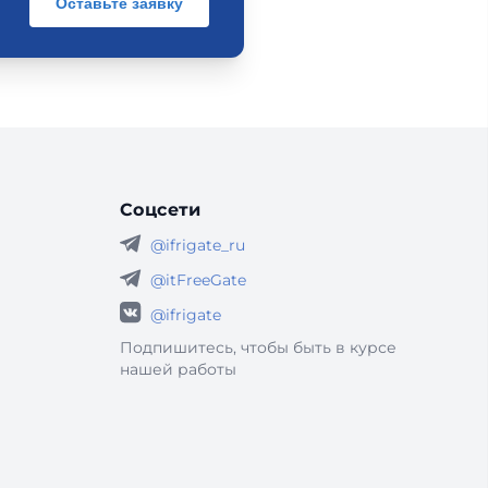
Оставьте заявку
Соцсети
@ifrigate_ru
@itFreeGate
@ifrigate
Подпишитесь, чтобы быть в курсе
нашей работы