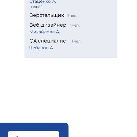
Стаценко А.
и ещё 1
Верстальщик
1 чел.
Веб-дизайнер
1 чел.
Михайлова А.
QA специалист
1 чел.
Чебанов А.