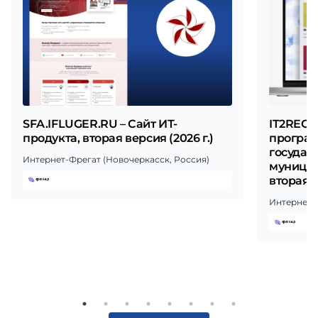
SFA.IFLUGER.RU – Сайт ИТ-
IT2REGI
продукта, вторая версия (2026 г.)
програ
государ
Интернет-Фрегат (Новочеркасск, Россия)
муницип
вторая в
Интернет-