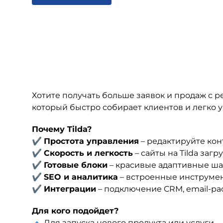
Хотите получать больше заявок и продаж с р
который быстро собирает клиентов и легко 
Почему Tilda?
✔
Простота управления
– редактируйте кон
✔
Скорость и легкость
– сайты на Tilda заг
✔
Готовые блоки
– красивые адаптивные ш
✔
SEO и аналитика
– встроенные инструмен
✔
Интеграции
– подключение CRM, email-ра
Для кого подойдет?
🔹 Для запуска нового продукта или услуги