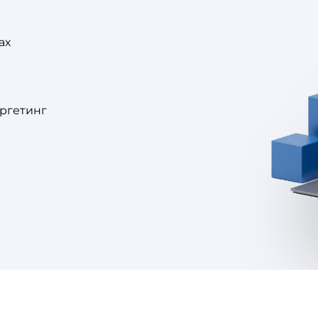
ах
аргетинг