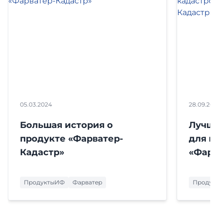
05.03.2024
28.09.202
Большая история о
Лучша
продукте «Фарватер-
для к
Кадастр»
«Фарв
ПродуктыИФ
Фарватер
Продук