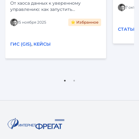
Определе
От хаоса данных к уверенному
платформ
7 октя
управлению: как запустить
Цифропилот для активов крупного
холдинга. Интеграция с ЕГРН,
15 ноября 2025
⭐ Избранное
визуализация на карте и
СТАТЬИ
автоматизация рутины. Читайте кейс
внедрения «Фарватер-Активы».
ГИС (GIS)
,
КЕЙСЫ