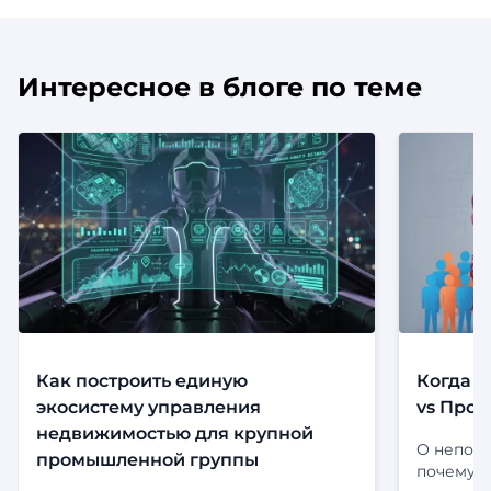
Интересное в блоге по теме
Как построить единую
Когда с
экосистему управления
vs Прод
недвижимостью для крупной
О непони
промышленной группы
почему э